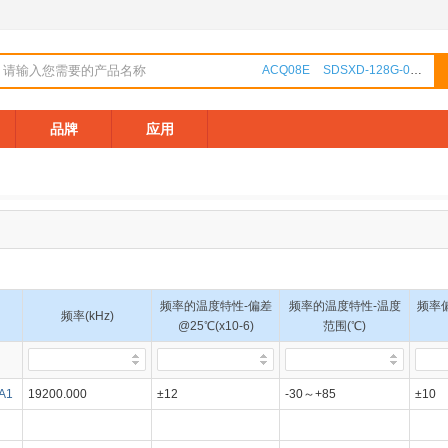
ACQ08E
SDSXD-128G-000000
品牌
应用
频率的温度特性-偏差
频率的温度特性-温度
频率偏
频率(kHz)
@25℃(x10-6)
范围(℃)
A1
19200.000
±12
-30～+85
±10