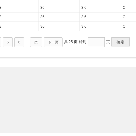
3
36
3.6
C
3
36
3.6
C
3
36
3.6
C
...
共 25 页
转到
页
确定
5
6
25
下一页