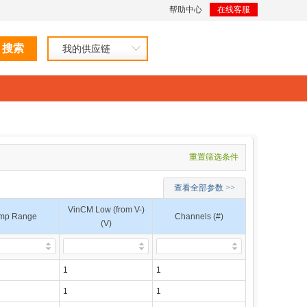
帮助中心
在线客服
我的供应链
重置筛选条件
查看全部参数 >>
VinCM Low (from V-)
mp Range
Channels (#)
(V)
1
1
1
1