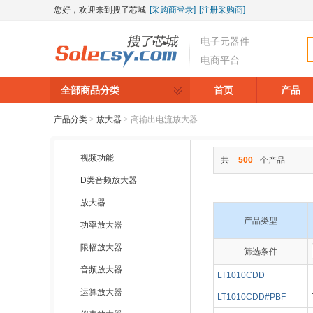
您好，欢迎来到搜了芯城
[采购商登录]
[注册采购商]
电子元器件
电商平台
全部商品分类
首页
产品
产品分类
>
放大器
>
高输出电流放大器
视频功能
共
500
个产品
D类音频放大器
放大器
产品类型
功率放大器
限幅放大器
筛选条件
▼
▼
音频放大器
LT1010CDD
运算放大器
LT1010CDD#PBF