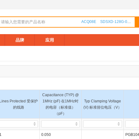
ACQ08E
SDSXD-128G-000000
品牌
应用
Capacitance (TYP) @
Lines Protected 受保护
1MHz (pF) 在1MHz时
Typ Clamping Voltage
的线路
的电容（标准值）
(V) 标准箝位电压（V）
（pF）
1
0.050
PGB10