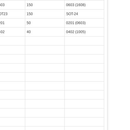
603
150
0603 (1608)
OT23
150
SOT-24
201
50
0201 (0603)
402
40
0402 (1005)