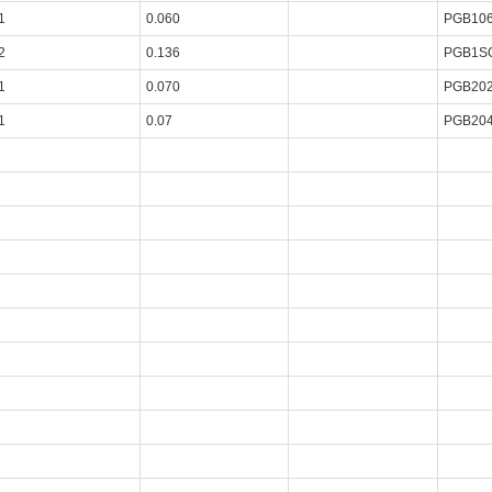
1
0.060
PGB10
2
0.136
PGB1S
1
0.070
PGB20
1
0.07
PGB20