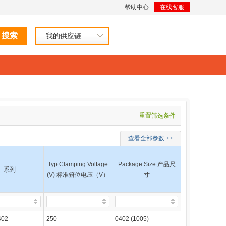
帮助中心
在线客服
我的供应链
重置筛选条件
查看全部参数 >>
Typ Clamping Voltage
Package Size 产品尺
系列
(V) 标准箝位电压（V）
寸
402
250
0402 (1005)