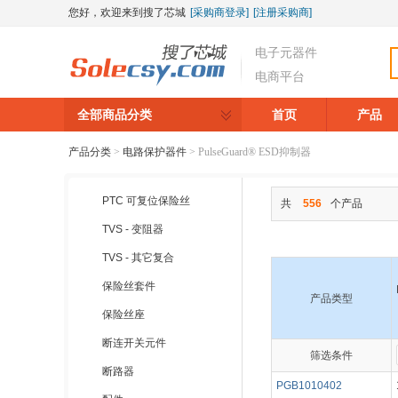
您好，欢迎来到搜了芯城
[采购商登录]
[注册采购商]
电子元器件
电商平台
全部商品分类
首页
产品
产品分类
>
电路保护器件
>
PulseGuard® ESD抑制器
PTC 可复位保险丝
共
556
个产品
TVS - 变阻器
TVS - 其它复合
保险丝套件
产品类型
保险丝座
断连开关元件
筛选条件
▼
▼
断路器
PGB1010402