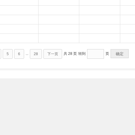
...
共 28 页
转到
页
确定
5
6
28
下一页