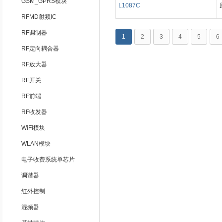
GSM_GPRS模块
L1087C
RFMD射频IC
RF调制器
1
2
3
4
5
6
RF定向耦合器
RF放大器
RF开关
RF前端
RF收发器
WiFi模块
WLAN模块
电子收费系统单芯片
调谐器
红外控制
混频器