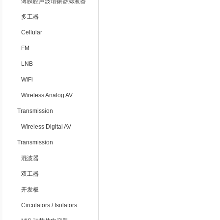
薄膜腔声波谐振器滤波器
多工器
Cellular
FM
LNB
WiFi
Wireless Analog AV
Transmission
Wireless Digital AV
Transmission
混波器
双工器
开发板
Circulators / Isolators