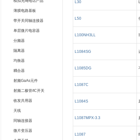
模拟无绳电话产品
L30
薄膜电路基板
L50
带开关同轴连接器
单层微片电容器
L100NH3LL
分频器
隔离器
L1084SG
均衡器
L1085DG
耦合器
射频GaAs元件
L1087C
射频二极管/IC开关
收发共用器
L1084S
天线
L1087MPX-3.3
同轴连接器
微片变压器
L1087