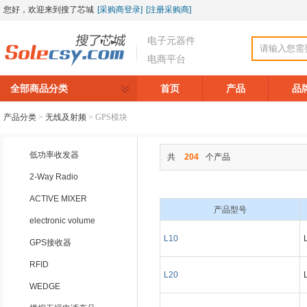
您好，欢迎来到搜了芯城
[采购商登录]
[注册采购商]
电子元器件
电商平台
全部商品分类
首页
产品
品
产品分类
>
无线及射频
>
GPS模块
低功率收发器
共
204
个产品
2-Way Radio
ACTIVE MIXER
产品型号
electronic volume
L10
GPS接收器
RFID
L20
WEDGE